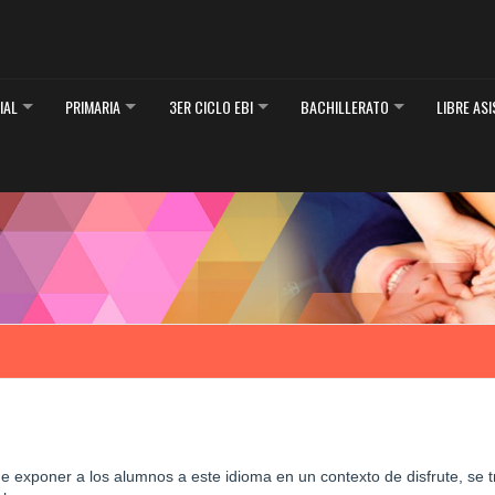
CIAL
PRIMARIA
3ER CICLO EBI
BACHILLERATO
LIBRE AS
 de exponer a los alumnos a este idioma en un contexto de disfrute, s